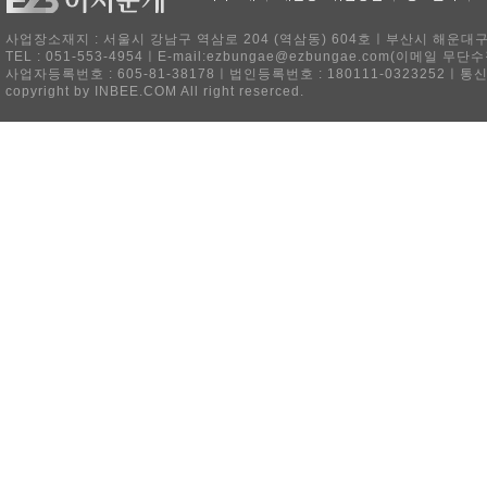
사업장소재지 : 서울시 강남구 역삼로 204 (역삼동) 604호ㅣ부산시 해운대구 
TEL : 051-553-4954ㅣE-mail:ezbungae@ezbungae.com(이메
사업자등록번호 : 605-81-38178ㅣ법인등록번호 : 180111-0323252ㅣ통
copyright by INBEE.COM All right reserced.