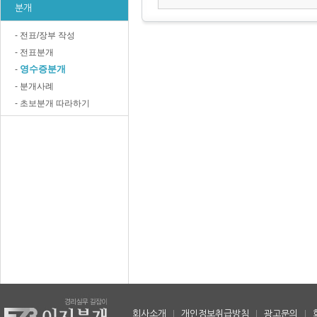
분개
- 전표/장부 작성
- 전표분개
영수증분개
-
- 분개사례
- 초보분개 따라하기
회사소개
|
개인정보취급방침
|
광고문의
|