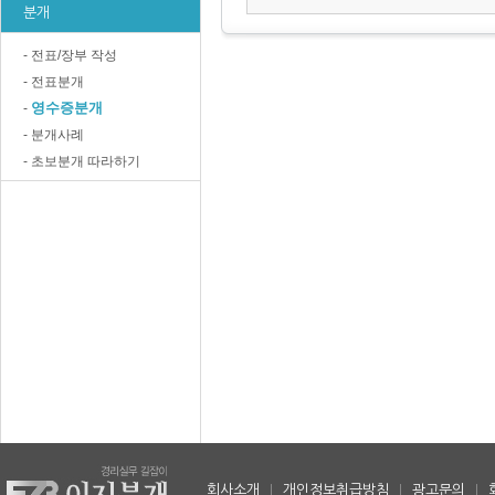
분개
- 전표/장부 작성
- 전표분개
영수증분개
-
- 분개사례
- 초보분개 따라하기
회사소개
|
개인정보취급방침
|
광고문의
|