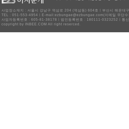
사업장소재지 : 서울시 강남구 역삼로 204 (역삼동) 604호ㅣ부산시 해운대구 
TEL : 051-553-4954ㅣE-mail:ezbungae@ezbungae.com(이메
사업자등록번호 : 605-81-38178ㅣ법인등록번호 : 180111-0323252ㅣ통
copyright by INBEE.COM All right reserced.