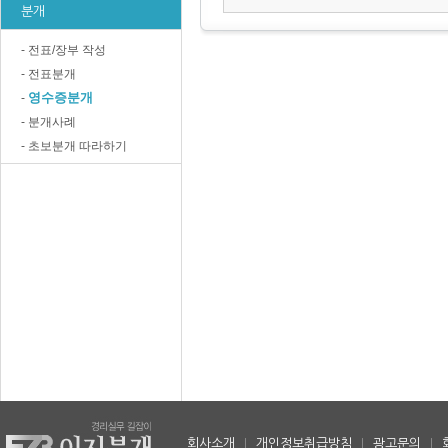
분개
- 전표/장부 작성
- 전표분개
영수증분개
-
- 분개사례
- 초보분개 따라하기
회사소개
|
개인정보취급방침
|
광고문의
|