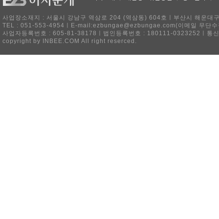
사업장소재지 : 서울시 강남구 역삼로 204 (역삼동) 604호ㅣ부산시 해운대구 
TEL : 051-553-4954ㅣE-mail:ezbungae@ezbungae.com(이메
사업자등록번호 : 605-81-38178ㅣ법인등록번호 : 180111-0323252ㅣ통
copyright by INBEE.COM All right reserced.