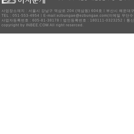
사업장소재지 : 서울시 강남구 역삼로 204 (역삼동) 604호ㅣ부산시 해운대구 
TEL : 051-553-4954ㅣE-mail:ezbungae@ezbungae.com(이메
사업자등록번호 : 605-81-38178ㅣ법인등록번호 : 180111-0323252ㅣ통
copyright by INBEE.COM All right reserced.