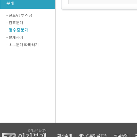
분개
- 전표/장부 작성
- 전표분개
영수증분개
-
- 분개사례
- 초보분개 따라하기
회사소개
|
개인정보취급방침
|
광고문의
|