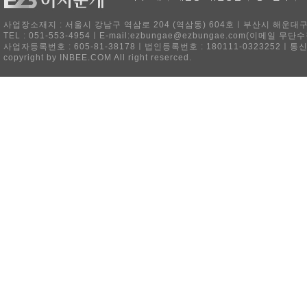
사업장소재지 : 서울시 강남구 역삼로 204 (역삼동) 604호ㅣ부산시 해운대구 
TEL : 051-553-4954ㅣE-mail:ezbungae@ezbungae.com(이메
사업자등록번호 : 605-81-38178ㅣ법인등록번호 : 180111-0323252ㅣ통
copyright by INBEE.COM All right reserced.