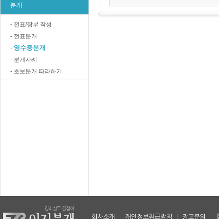
분개
- 전표/장부 작성
- 전표분개
영수증분개
-
- 분개사례
- 초보분개 따라하기
회사소개
|
개인정보취급방침
|
광고문의
|