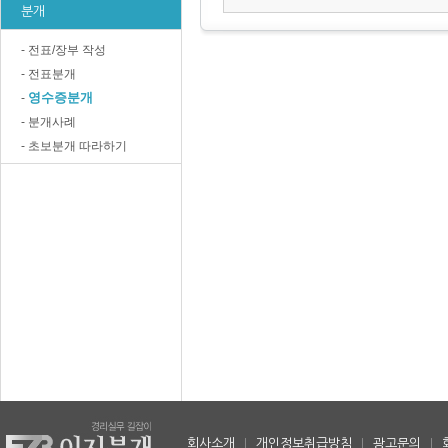
분개
- 전표/장부 작성
- 전표분개
영수증분개
-
- 분개사례
- 초보분개 따라하기
회사소개
|
개인정보취급방침
|
광고문의
|