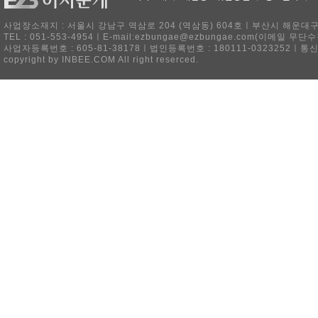
사업장소재지 : 서울시 강남구 역삼로 204 (역삼동) 604호ㅣ부산시 해운대구 
TEL : 051-553-4954ㅣE-mail:ezbungae@ezbungae.com(이메
사업자등록번호 : 605-81-38178ㅣ법인등록번호 : 180111-0323252ㅣ통
copyright by INBEE.COM All right reserced.