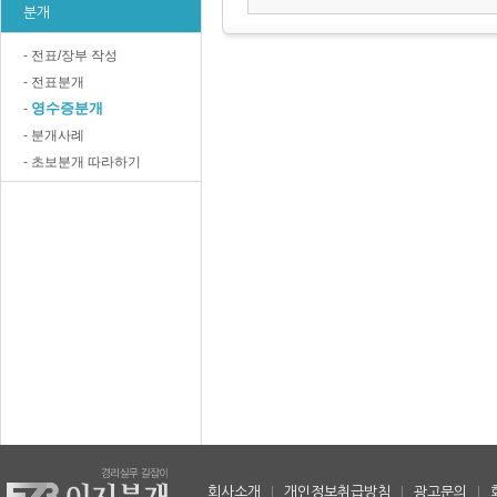
분개
- 전표/장부 작성
- 전표분개
영수증분개
-
- 분개사례
- 초보분개 따라하기
회사소개
|
개인정보취급방침
|
광고문의
|