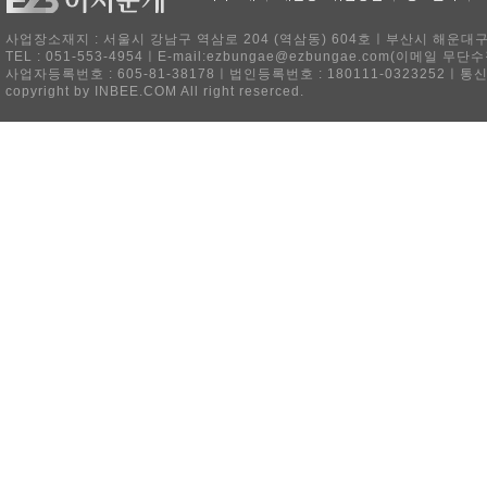
사업장소재지 : 서울시 강남구 역삼로 204 (역삼동) 604호ㅣ부산시 해운대구 
TEL : 051-553-4954ㅣE-mail:ezbungae@ezbungae.com(이메
사업자등록번호 : 605-81-38178ㅣ법인등록번호 : 180111-0323252ㅣ통
copyright by INBEE.COM All right reserced.