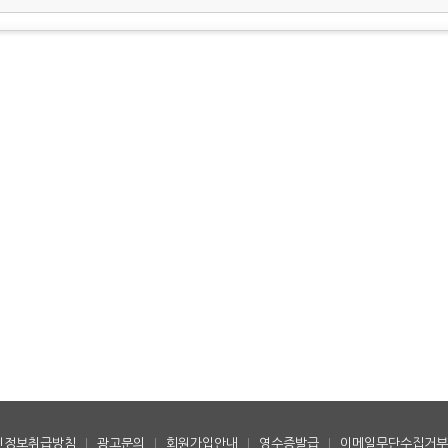
인정보취급방침
|
광고문의
|
회원가입안내
|
영수증발급
|
이메일무단수집거부