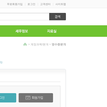
|
|
|
무료회원가입
로그인
고객센터
사이트맵
>
계정과목/분개
>
영수증분개
니다
그인
회원가입