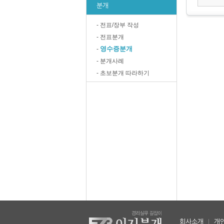
분개
- 전표/장부 작성
- 전표분개
영수증분개
-
- 분개사례
- 초보분개 따라하기
회사소개
|
개