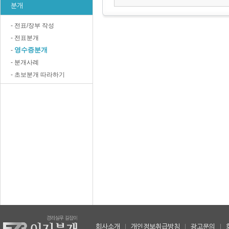
분개
- 전표/장부 작성
- 전표분개
영수증분개
-
- 분개사례
- 초보분개 따라하기
회사소개
|
개인정보취급방침
|
광고문의
|