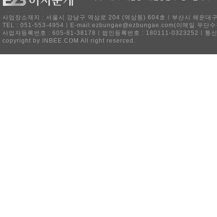
사업장소재지 : 서울시 강남구 역삼로 204 (역삼동) 604호ㅣ부산시 해운대구 
TEL : 051-553-4954ㅣE-mail:ezbungae@ezbungae.com(이메
사업자등록번호 : 605-81-38178ㅣ법인등록번호 : 180111-0323252ㅣ통
copyright by INBEE.COM All right reserced.