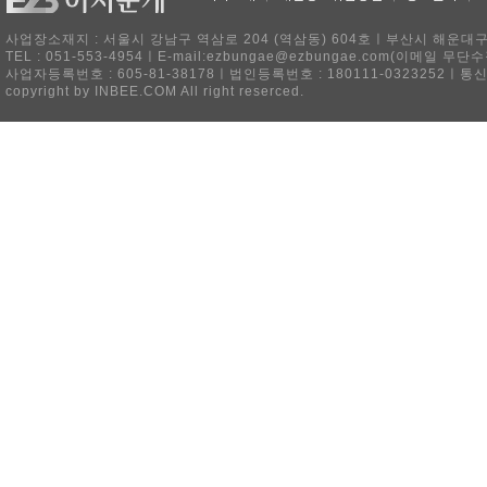
사업장소재지 : 서울시 강남구 역삼로 204 (역삼동) 604호ㅣ부산시 해운대구 
TEL : 051-553-4954ㅣE-mail:ezbungae@ezbungae.com(이메
사업자등록번호 : 605-81-38178ㅣ법인등록번호 : 180111-0323252ㅣ통
copyright by INBEE.COM All right reserced.