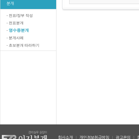
분개
- 전표/장부 작성
- 전표분개
영수증분개
-
- 분개사례
- 초보분개 따라하기
회사소개
|
개인정보취급방침
|
광고문의
|