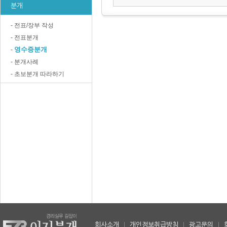
분개
- 전표/장부 작성
- 전표분개
영수증분개
-
- 분개사례
- 초보분개 따라하기
회사소개
|
개인정보취급방침
|
광고문의
|