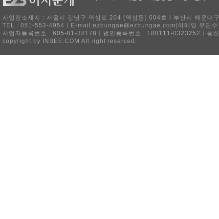
사업장소재지 : 서울시 강남구 역삼로 204 (역삼동) 604호ㅣ부산시 해운대구 
TEL : 051-553-4954ㅣE-mail:ezbungae@ezbungae.com(이메
사업자등록번호 : 605-81-38178ㅣ법인등록번호 : 180111-0323252ㅣ통
copyright by INBEE.COM All right reserced.