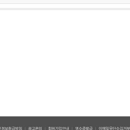
인정보취급방침
|
광고문의
|
회원가입안내
|
영수증발급
|
이메일무단수집거부