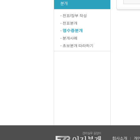
분개
- 전표/장부 작성
- 전표분개
영수증분개
-
- 분개사례
- 초보분개 따라하기
회사소개
|
개