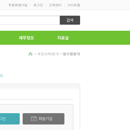
|
|
|
무료회원가입
로그인
고객센터
사이트맵
>
계정과목/분개
>
영수증분개
니다
그인
회원가입