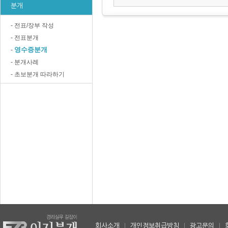
분개
- 전표/장부 작성
- 전표분개
영수증분개
-
- 분개사례
- 초보분개 따라하기
회사소개
|
개인정보취급방침
|
광고문의
|