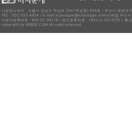
사업장소재지 : 서울시 강남구 역삼로 204 (역삼동) 604호ㅣ부산시 해운대구 
TEL : 051-553-4954ㅣE-mail:ezbungae@ezbungae.com(이메
사업자등록번호 : 605-81-38178ㅣ법인등록번호 : 180111-0323252ㅣ통
copyright by INBEE.COM All right reserced.