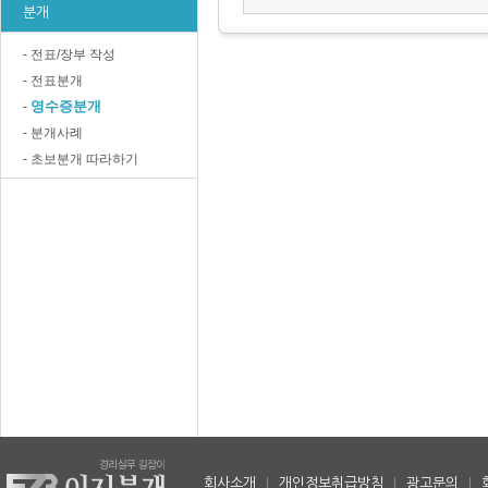
분개
- 전표/장부 작성
- 전표분개
영수증분개
-
- 분개사례
- 초보분개 따라하기
회사소개
|
개인정보취급방침
|
광고문의
|