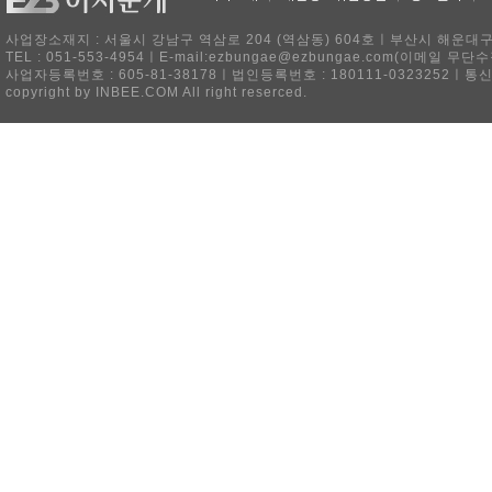
사업장소재지 : 서울시 강남구 역삼로 204 (역삼동) 604호ㅣ부산시 해운대구 
TEL : 051-553-4954ㅣE-mail:ezbungae@ezbungae.com(이메
사업자등록번호 : 605-81-38178ㅣ법인등록번호 : 180111-0323252ㅣ통
copyright by INBEE.COM All right reserced.