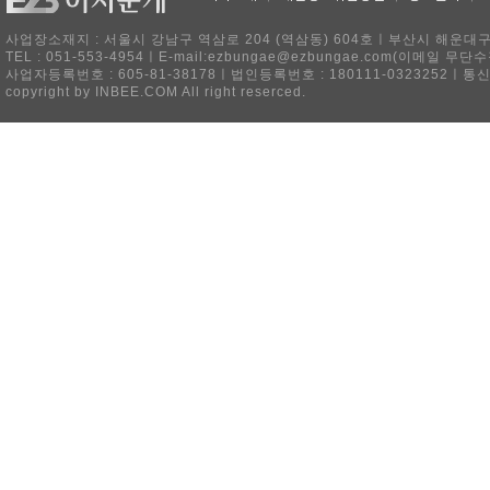
사업장소재지 : 서울시 강남구 역삼로 204 (역삼동) 604호ㅣ부산시 해운대구 
TEL : 051-553-4954ㅣE-mail:ezbungae@ezbungae.com(이메
사업자등록번호 : 605-81-38178ㅣ법인등록번호 : 180111-0323252ㅣ통
copyright by INBEE.COM All right reserced.