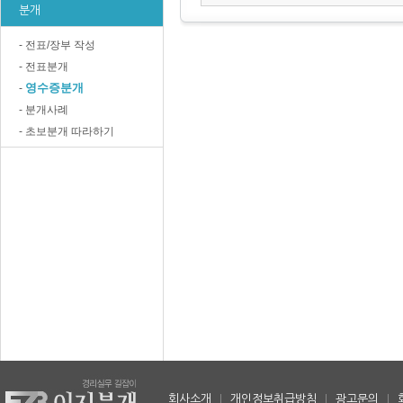
분개
- 전표/장부 작성
- 전표분개
영수증분개
-
- 분개사례
- 초보분개 따라하기
회사소개
|
개인정보취급방침
|
광고문의
|