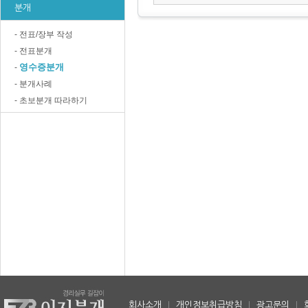
분개
- 전표/장부 작성
- 전표분개
영수증분개
-
- 분개사례
- 초보분개 따라하기
회사소개
|
개인정보취급방침
|
광고문의
|