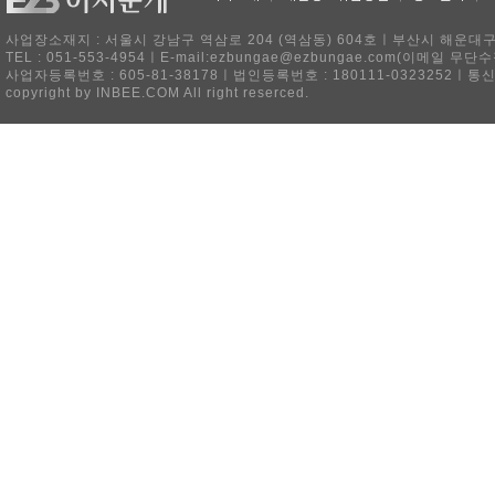
사업장소재지 : 서울시 강남구 역삼로 204 (역삼동) 604호ㅣ부산시 해운대구 
TEL : 051-553-4954ㅣE-mail:ezbungae@ezbungae.com(이메
사업자등록번호 : 605-81-38178ㅣ법인등록번호 : 180111-0323252ㅣ통
copyright by INBEE.COM All right reserced.