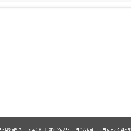
인정보취급방침
|
광고문의
|
회원가입안내
|
영수증발급
|
이메일무단수집거부