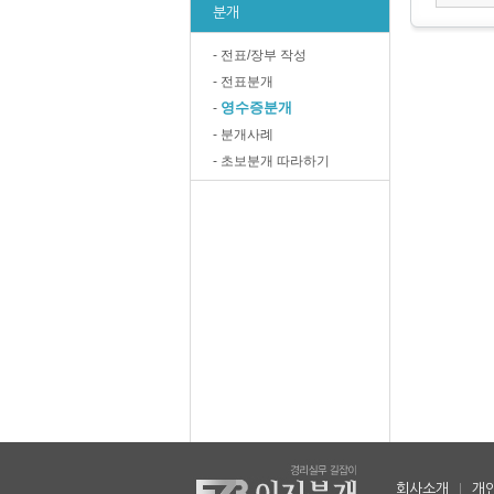
분개
- 전표/장부 작성
- 전표분개
영수증분개
-
- 분개사례
- 초보분개 따라하기
회사소개
|
개