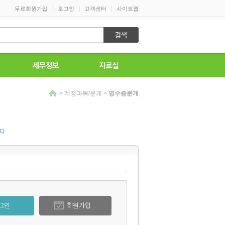
|
|
|
무료회원가입
로그인
고객센터
사이트맵
>
계정과목/분개
>
영수증분개
니다
그인
회원가입