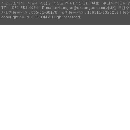
사업장소재지 : 서울시 강남구 역삼로 204 (역삼동) 604호ㅣ부산시 해운대구 
TEL : 051-553-4954ㅣE-mail:ezbungae@ezbungae.com(이메
사업자등록번호 : 605-81-38178ㅣ법인등록번호 : 180111-0323252ㅣ통
copyright by INBEE.COM All right reserced.