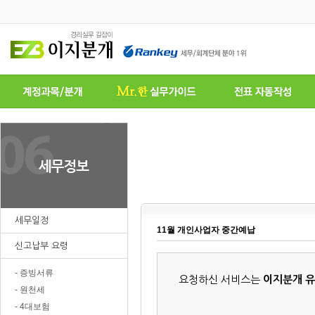
세무일정
11월 개인사업자 중간예납
신고납부 요령
- 증빙서류
요청하신 서비스는
이지분개 
- 원천세
- 4대보험