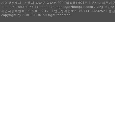
사업장소재지 : 서울시 강남구 역삼로 204 (역삼동) 604호ㅣ부산시 해운대구 
TEL : 051-553-4954ㅣE-mail:ezbungae@ezbungae.com(이메
사업자등록번호 : 605-81-38178ㅣ법인등록번호 : 180111-0323252ㅣ통
copyright by INBEE.COM All right reserced.