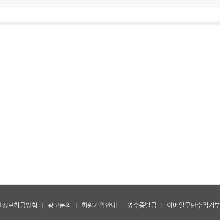
인정보취급방침
|
광고문의
|
회원가입안내
|
영수증발급
|
이메일무단수집거부