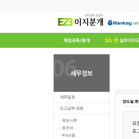
세무일정
양도일 현
신고납부 요령
- 증빙서류
요
- 원천세
로
- 4대보험