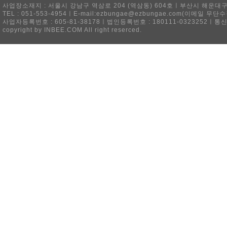
사업장소재지 : 서울시 강남구 역삼로 204 (역삼동) 604호ㅣ부산시 해운대구 
TEL : 051-553-4954ㅣE-mail:ezbungae@ezbungae.com(이메
사업자등록번호 : 605-81-38178ㅣ법인등록번호 : 180111-0323252ㅣ통
copyright by INBEE.COM All right reserced.